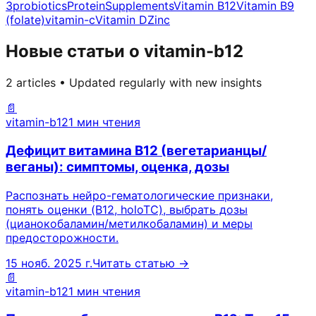
3
probiotics
Protein
Supplements
Vitamin B12
Vitamin B9
(folate)
vitamin-c
Vitamin D
Zinc
Новые статьи о vitamin-b12
2 articles • Updated regularly with new insights
📄
vitamin-b12
1 мин чтения
Дефицит витамина B12 (вегетарианцы/
веганы): симптомы, оценка, дозы
Распознать нейро-гематологические признаки,
понять оценки (B12, holoTC), выбрать дозы
(цианокобаламин/метилкобаламин) и меры
предосторожности.
15 нояб. 2025 г.
Читать статью →
📄
vitamin-b12
1 мин чтения