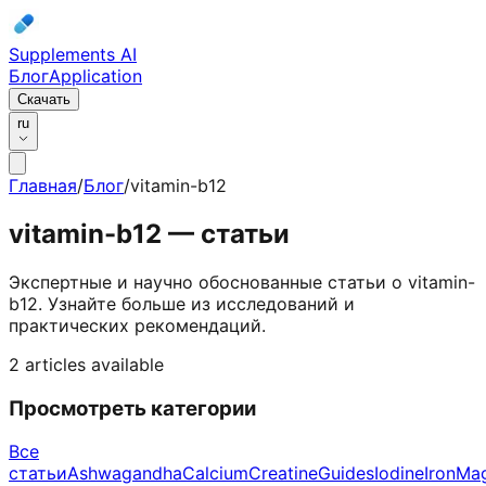
Supplements AI
Блог
Application
Скачать
ru
Главная
/
Блог
/
vitamin-b12
vitamin-b12
— статьи
Экспертные и научно обоснованные статьи о vitamin-
b12.
Узнайте больше из исследований и
практических рекомендаций.
2 articles available
Просмотреть категории
Все
статьи
Ashwagandha
Calcium
Creatine
Guides
Iodine
Iron
Ma