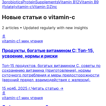
3
probiotics
Protein
Supplements
Vitamin B12
Vitamin B9
(folate)
vitamin-c
Vitamin D
Zinc
Новые статьи о vitamin-c
2 articles • Updated regularly with new insights
📄
vitamin-c
1 мин чтения
Продукты, богатые витамином C: Топ-15,
усвоение, нормы и риски
Топ-15 продуктов, богатых витамином C, советы по
сохранению витамина (приготовление), нормы
суточного потребления и меры предосторожности
(верхний предел, взаимодействия с железом).
15 нояб. 2025 г.
Читать статью →
📄
vitamin-c
1 мин чтения