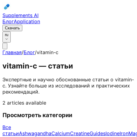
Supplements AI
Блог
Application
Скачать
ru
Главная
/
Блог
/
vitamin-c
vitamin-c
— статьи
Экспертные и научно обоснованные статьи о vitamin-
c.
Узнайте больше из исследований и практических
рекомендаций.
2 articles available
Просмотреть категории
Все
статьи
Ashwagandha
Calcium
Creatine
Guides
Iodine
Iron
Ma