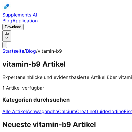
Supplements AI
Blog
Application
Download
de
Startseite
/
Blog
/
vitamin-b9
vitamin-b9
Artikel
Experteneinblicke und evidenzbasierte Artikel über vitam
1 Artikel verfügbar
Kategorien durchsuchen
Alle Artikel
Ashwagandha
Calcium
Creatine
Guides
Iodine
Eis
Neueste vitamin-b9 Artikel