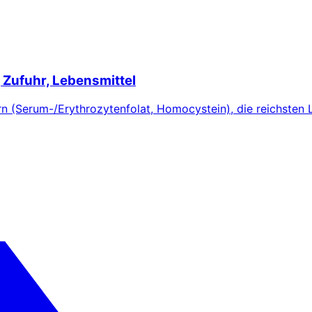
 Zufuhr, Lebensmittel
n (Serum-/Erythrozytenfolat, Homocystein), die reichsten 