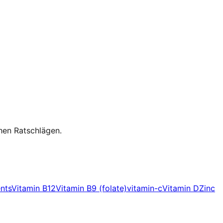
hen Ratschlägen.
nts
Vitamin B12
Vitamin B9 (folate)
vitamin-c
Vitamin D
Zinc