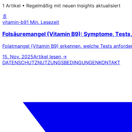
1 Artikel • Regelmäßig mit neuen Insights aktualisiert
📄
vitamin-b9
1 Min. Lesezeit
Folsäuremangel (Vitamin B9): Symptome, Tests,
Folatmangel (Vitamin B9) erkennen, welche Tests anforder
15. Nov. 2025
Artikel lesen →
DATENSCHUTZ
NUTZUNGSBEDINGUNGEN
KONTAKT