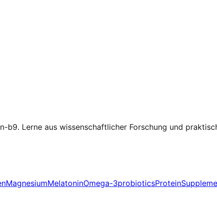
in-b9.
Lerne aus wissenschaftlicher Forschung und praktisc
en
Magnesium
Melatonin
Omega-3
probiotics
Protein
Suppleme